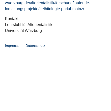
wuerzburg.de/altorientalistik/forschung/laufende-
forschungsprojekte/hethitologie-portal-mainz/
Kontakt:
Lehrstuhl für Altorientalistik
Universität Würzburg
Impressum
|
Datenschutz