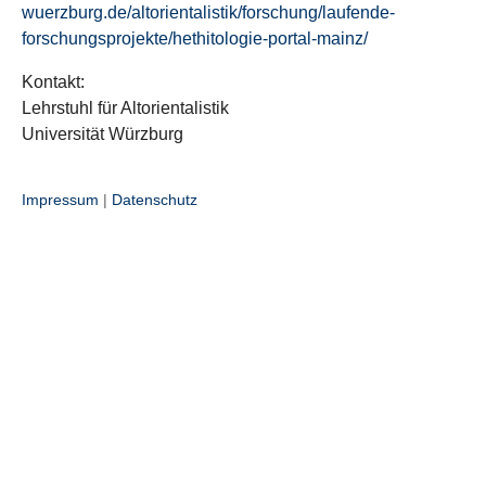
wuerzburg.de/altorientalistik/forschung/laufende-
forschungsprojekte/hethitologie-portal-mainz/
Kontakt:
Lehrstuhl für Altorientalistik
Universität Würzburg
Impressum
|
Datenschutz