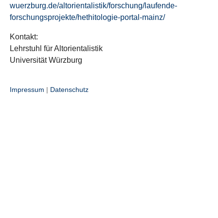
wuerzburg.de/altorientalistik/forschung/laufende-
forschungsprojekte/hethitologie-portal-mainz/
Kontakt:
Lehrstuhl für Altorientalistik
Universität Würzburg
Impressum
|
Datenschutz