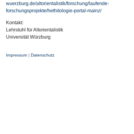
wuerzburg.de/altorientalistik/forschung/laufende-
forschungsprojekte/hethitologie-portal-mainz/
Kontakt:
Lehrstuhl für Altorientalistik
Universität Würzburg
Impressum
|
Datenschutz