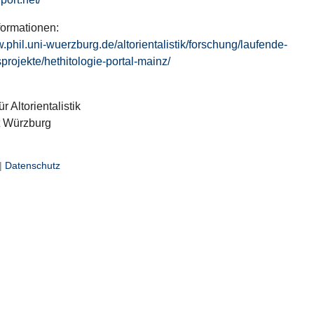
formationen:
w.phil.uni-wuerzburg.de/altorientalistik/forschung/laufende-
projekte/hethitologie-portal-mainz/
ür Altorientalistik
t Würzburg
|
Datenschutz