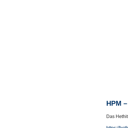
HPM – 
Das Hethito
https://het