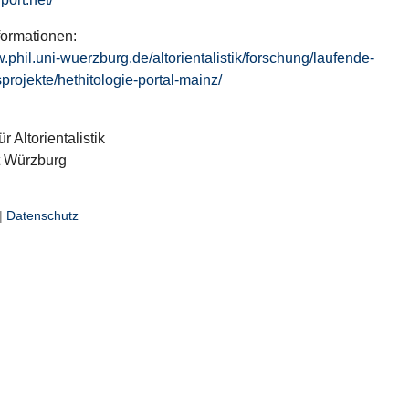
formationen:
w.phil.uni-wuerzburg.de/altorientalistik/forschung/laufende-
projekte/hethitologie-portal-mainz/
ür Altorientalistik
t Würzburg
|
Datenschutz