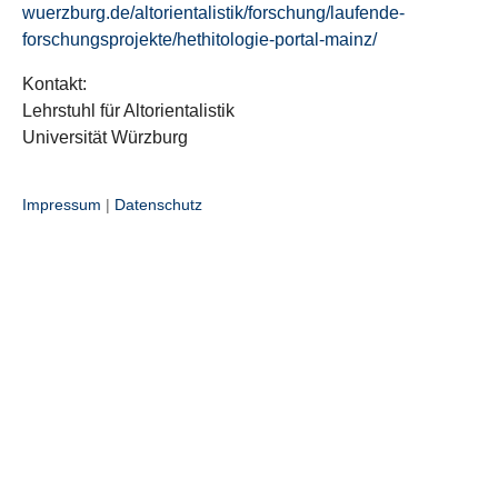
wuerzburg.de/altorientalistik/forschung/laufende-
forschungsprojekte/hethitologie-portal-mainz/
Kontakt:
Lehrstuhl für Altorientalistik
Universität Würzburg
Impressum
|
Datenschutz