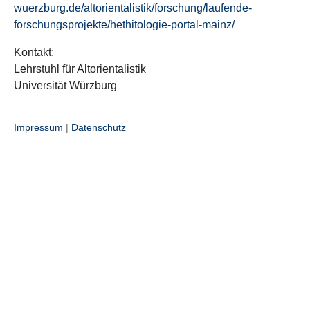
wuerzburg.de/altorientalistik/forschung/laufende-
forschungsprojekte/hethitologie-portal-mainz/
Kontakt:
Lehrstuhl für Altorientalistik
Universität Würzburg
Impressum
|
Datenschutz