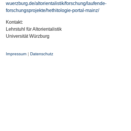
wuerzburg.de/altorientalistik/forschung/laufende-
forschungsprojekte/hethitologie-portal-mainz/
Kontakt:
Lehrstuhl für Altorientalistik
Universität Würzburg
Impressum
|
Datenschutz