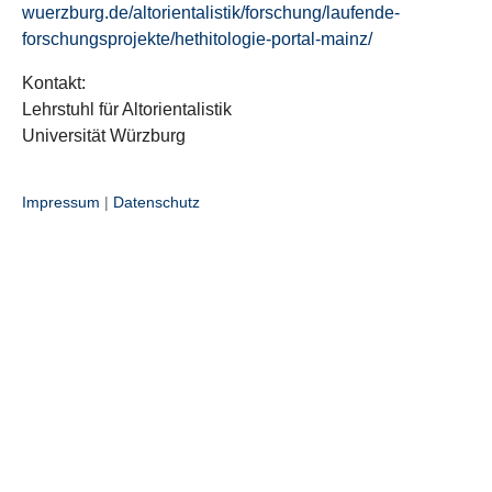
wuerzburg.de/altorientalistik/forschung/laufende-
forschungsprojekte/hethitologie-portal-mainz/
Kontakt:
Lehrstuhl für Altorientalistik
Universität Würzburg
Impressum
|
Datenschutz