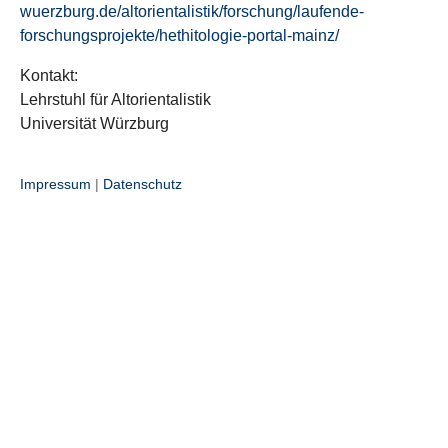
wuerzburg.de/altorientalistik/forschung/laufende-
forschungsprojekte/hethitologie-portal-mainz/
Kontakt:
Lehrstuhl für Altorientalistik
Universität Würzburg
Impressum
|
Datenschutz