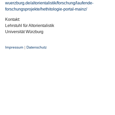
wuerzburg.de/altorientalistik/forschung/laufende-
forschungsprojekte/hethitologie-portal-mainz/
Kontakt:
Lehrstuhl für Altorientalistik
Universität Würzburg
Impressum
|
Datenschutz