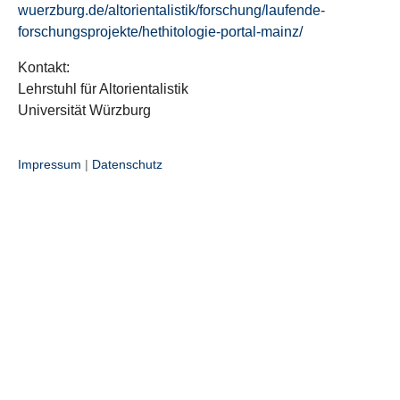
wuerzburg.de/altorientalistik/forschung/laufende-
forschungsprojekte/hethitologie-portal-mainz/
Kontakt:
Lehrstuhl für Altorientalistik
Universität Würzburg
Impressum
|
Datenschutz