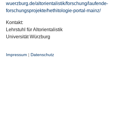
wuerzburg.de/altorientalistik/forschung/laufende-
forschungsprojekte/hethitologie-portal-mainz/
Kontakt:
Lehrstuhl für Altorientalistik
Universität Würzburg
Impressum
|
Datenschutz