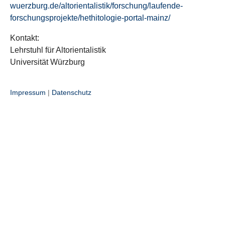
wuerzburg.de/altorientalistik/forschung/laufende-
forschungsprojekte/hethitologie-portal-mainz/
Kontakt:
Lehrstuhl für Altorientalistik
Universität Würzburg
Impressum
|
Datenschutz