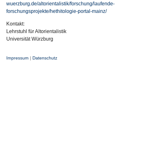
wuerzburg.de/altorientalistik/forschung/laufende-
forschungsprojekte/hethitologie-portal-mainz/
Kontakt:
Lehrstuhl für Altorientalistik
Universität Würzburg
Impressum
|
Datenschutz