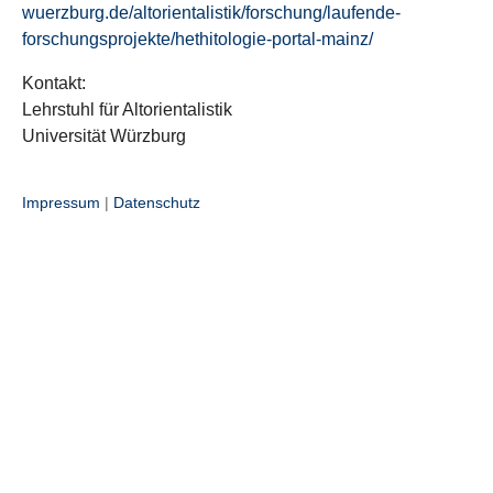
wuerzburg.de/altorientalistik/forschung/laufende-
forschungsprojekte/hethitologie-portal-mainz/
Kontakt:
Lehrstuhl für Altorientalistik
Universität Würzburg
Impressum
|
Datenschutz