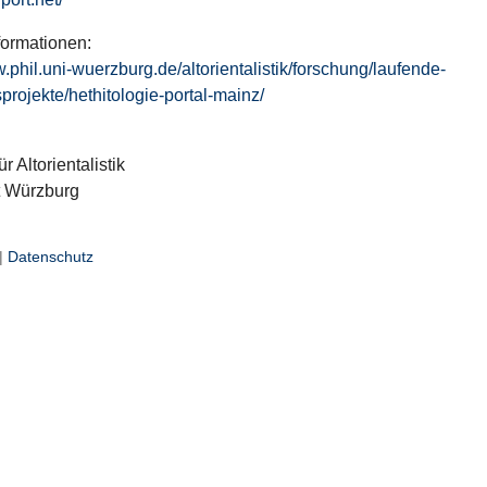
formationen:
w.phil.uni-wuerzburg.de/altorientalistik/forschung/laufende-
projekte/hethitologie-portal-mainz/
ür Altorientalistik
t Würzburg
|
Datenschutz