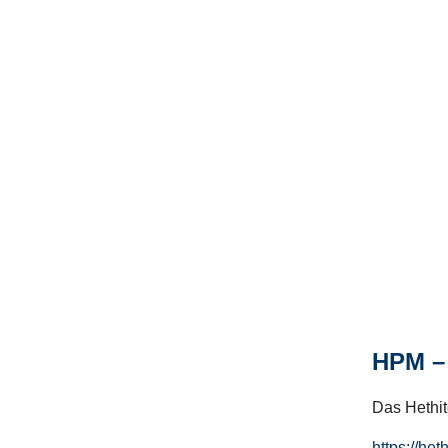
HPM – 
Das Hethito
https://het