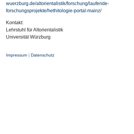
wuerzburg.de/altorientalistik/forschung/laufende-
forschungsprojekte/hethitologie-portal-mainz/
Kontakt:
Lehrstuhl für Altorientalistik
Universität Würzburg
Impressum
|
Datenschutz