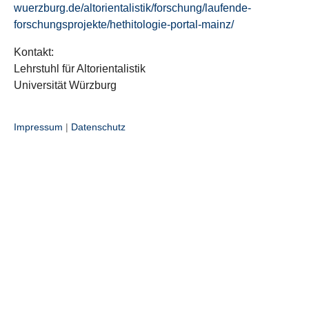
wuerzburg.de/altorientalistik/forschung/laufende-
forschungsprojekte/hethitologie-portal-mainz/
Kontakt:
Lehrstuhl für Altorientalistik
Universität Würzburg
Impressum
|
Datenschutz