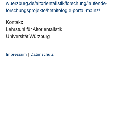
wuerzburg.de/altorientalistik/forschung/laufende-
forschungsprojekte/hethitologie-portal-mainz/
Kontakt:
Lehrstuhl für Altorientalistik
Universität Würzburg
Impressum
|
Datenschutz