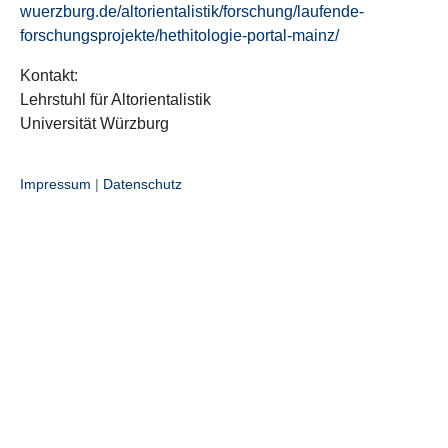
wuerzburg.de/altorientalistik/forschung/laufende-
forschungsprojekte/hethitologie-portal-mainz/
Kontakt:
Lehrstuhl für Altorientalistik
Universität Würzburg
Impressum
|
Datenschutz