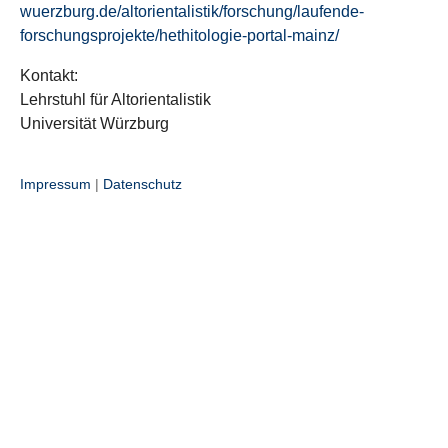
wuerzburg.de/altorientalistik/forschung/laufende-
forschungsprojekte/hethitologie-portal-mainz/
Kontakt:
Lehrstuhl für Altorientalistik
Universität Würzburg
Impressum
|
Datenschutz