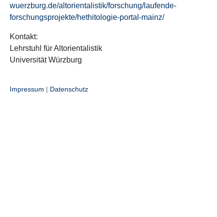
wuerzburg.de/altorientalistik/forschung/laufende-
forschungsprojekte/hethitologie-portal-mainz/
Kontakt:
Lehrstuhl für Altorientalistik
Universität Würzburg
Impressum
|
Datenschutz