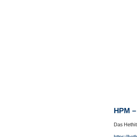
HPM – 
Das Hethito
https://het