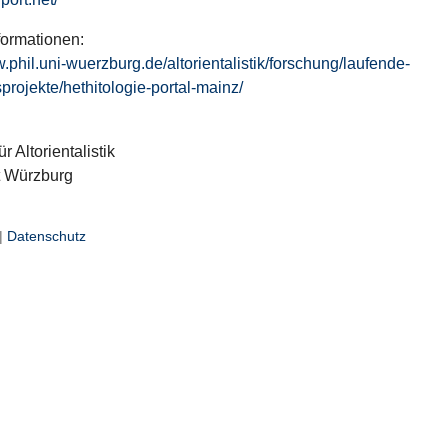
formationen:
w.phil.uni-wuerzburg.de/altorientalistik/forschung/laufende-
projekte/hethitologie-portal-mainz/
ür Altorientalistik
t Würzburg
|
Datenschutz