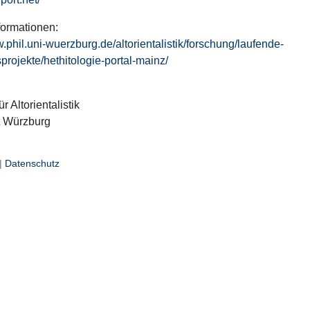
formationen:
w.phil.uni-wuerzburg.de/altorientalistik/forschung/laufende-
projekte/hethitologie-portal-mainz/
ür Altorientalistik
t Würzburg
|
Datenschutz