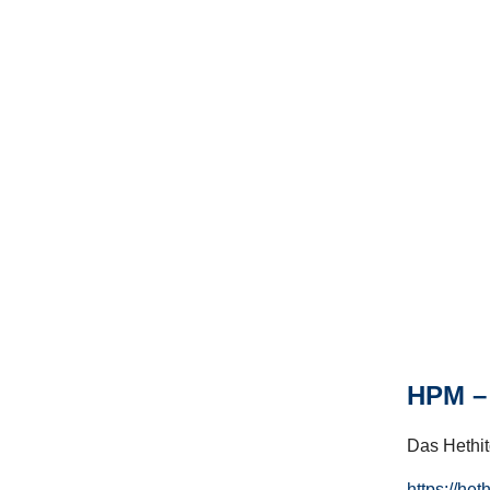
HPM – 
Das Hethito
https://het