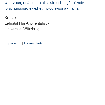
wuerzburg.de/altorientalistik/forschung/laufende-
forschungsprojekte/hethitologie-portal-mainz/
Kontakt:
Lehrstuhl für Altorientalistik
Universität Würzburg
Impressum
|
Datenschutz