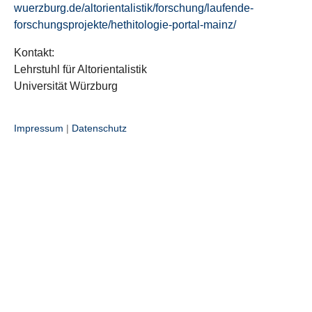
wuerzburg.de/altorientalistik/forschung/laufende-
forschungsprojekte/hethitologie-portal-mainz/
Kontakt:
Lehrstuhl für Altorientalistik
Universität Würzburg
Impressum
|
Datenschutz