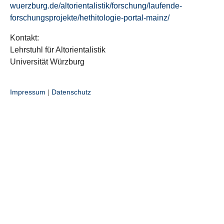
wuerzburg.de/altorientalistik/forschung/laufende-
forschungsprojekte/hethitologie-portal-mainz/
Kontakt:
Lehrstuhl für Altorientalistik
Universität Würzburg
Impressum
|
Datenschutz