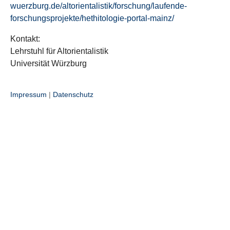
wuerzburg.de/altorientalistik/forschung/laufende-
forschungsprojekte/hethitologie-portal-mainz/
Kontakt:
Lehrstuhl für Altorientalistik
Universität Würzburg
Impressum
|
Datenschutz