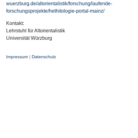
wuerzburg.de/altorientalistik/forschung/laufende-
forschungsprojekte/hethitologie-portal-mainz/
Kontakt:
Lehrstuhl für Altorientalistik
Universität Würzburg
Impressum
|
Datenschutz