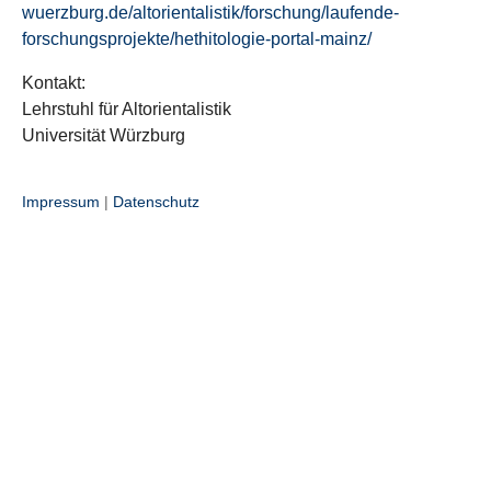
wuerzburg.de/altorientalistik/forschung/laufende-
forschungsprojekte/hethitologie-portal-mainz/
Kontakt:
Lehrstuhl für Altorientalistik
Universität Würzburg
Impressum
|
Datenschutz