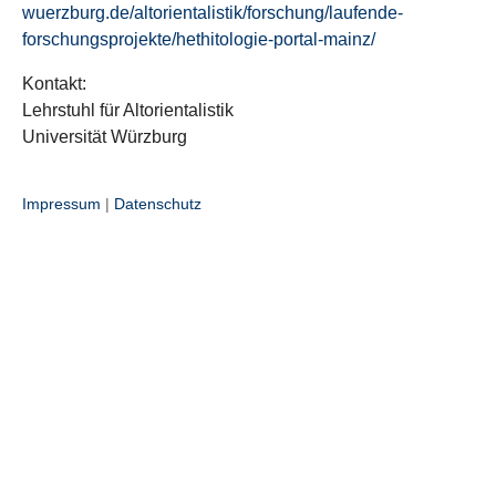
wuerzburg.de/altorientalistik/forschung/laufende-
forschungsprojekte/hethitologie-portal-mainz/
Kontakt:
Lehrstuhl für Altorientalistik
Universität Würzburg
Impressum
|
Datenschutz