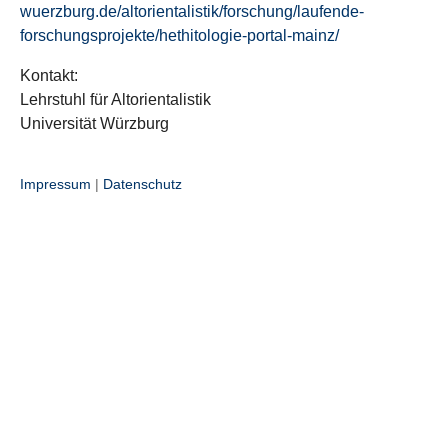
wuerzburg.de/altorientalistik/forschung/laufende-
forschungsprojekte/hethitologie-portal-mainz/
Kontakt:
Lehrstuhl für Altorientalistik
Universität Würzburg
Impressum
|
Datenschutz