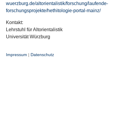
wuerzburg.de/altorientalistik/forschung/laufende-
forschungsprojekte/hethitologie-portal-mainz/
Kontakt:
Lehrstuhl für Altorientalistik
Universität Würzburg
Impressum
|
Datenschutz