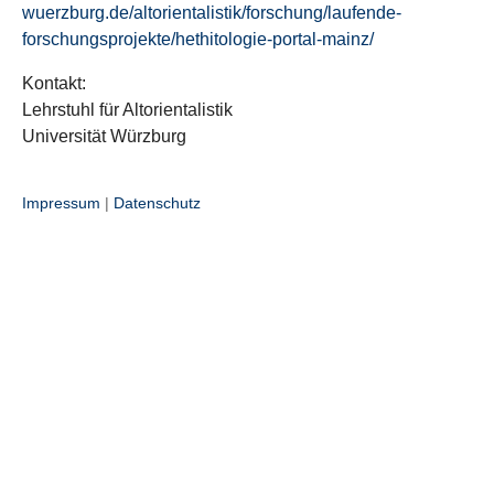
wuerzburg.de/altorientalistik/forschung/laufende-
forschungsprojekte/hethitologie-portal-mainz/
Kontakt:
Lehrstuhl für Altorientalistik
Universität Würzburg
Impressum
|
Datenschutz