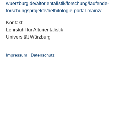
wuerzburg.de/altorientalistik/forschung/laufende-
forschungsprojekte/hethitologie-portal-mainz/
Kontakt:
Lehrstuhl für Altorientalistik
Universität Würzburg
Impressum
|
Datenschutz