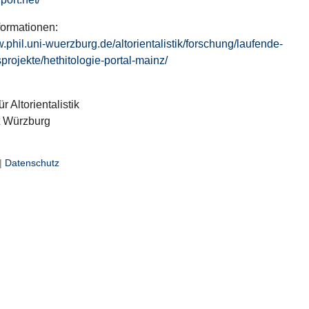
formationen:
w.phil.uni-wuerzburg.de/altorientalistik/forschung/laufende-
projekte/hethitologie-portal-mainz/
ür Altorientalistik
t Würzburg
|
Datenschutz