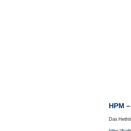
HPM – 
Das Hethito
https://het