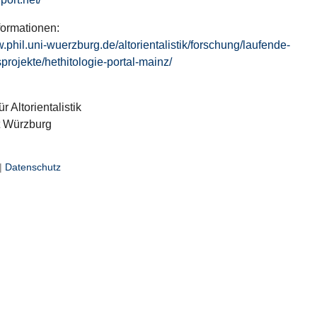
formationen:
w.phil.uni-wuerzburg.de/altorientalistik/forschung/laufende-
projekte/hethitologie-portal-mainz/
ür Altorientalistik
t Würzburg
|
Datenschutz