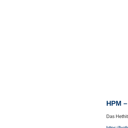
HPM – 
Das Hethito
https://het