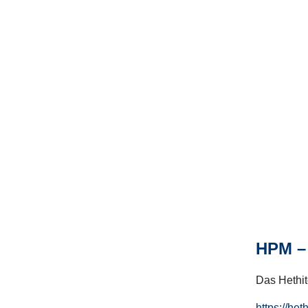
HPM – 
Das Hethito
https://het