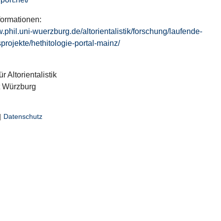
formationen:
w.phil.uni-wuerzburg.de/altorientalistik/forschung/laufende-
projekte/hethitologie-portal-mainz/
ür Altorientalistik
t Würzburg
|
Datenschutz