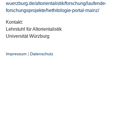
wuerzburg.de/altorientalistik/forschung/laufende-
forschungsprojekte/hethitologie-portal-mainz/
Kontakt:
Lehrstuhl für Altorientalistik
Universität Würzburg
Impressum
|
Datenschutz