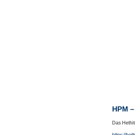
HPM – 
Das Hethito
https://het