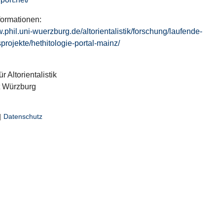
formationen:
w.phil.uni-wuerzburg.de/altorientalistik/forschung/laufende-
projekte/hethitologie-portal-mainz/
ür Altorientalistik
t Würzburg
|
Datenschutz