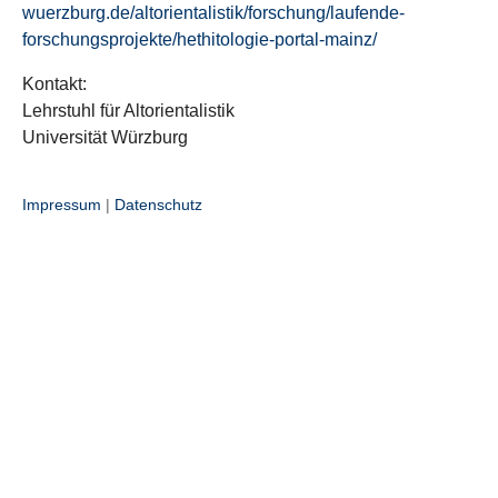
wuerzburg.de/altorientalistik/forschung/laufende-
forschungsprojekte/hethitologie-portal-mainz/
Kontakt:
Lehrstuhl für Altorientalistik
Universität Würzburg
Impressum
|
Datenschutz