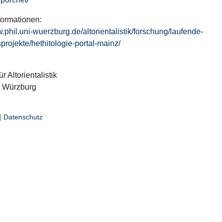
formationen:
w.phil.uni-wuerzburg.de/altorientalistik/forschung/laufende-
projekte/hethitologie-portal-mainz/
ür Altorientalistik
t Würzburg
|
Datenschutz