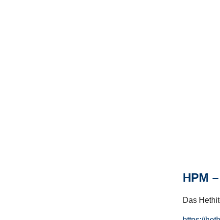
HPM – 
Das Hethito
https://het