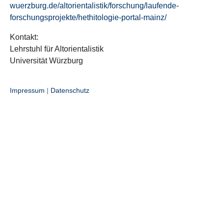
wuerzburg.de/altorientalistik/forschung/laufende-
forschungsprojekte/hethitologie-portal-mainz/
Kontakt:
Lehrstuhl für Altorientalistik
Universität Würzburg
Impressum
|
Datenschutz