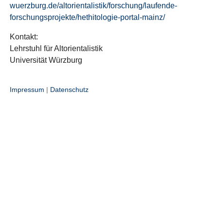
wuerzburg.de/altorientalistik/forschung/laufende-
forschungsprojekte/hethitologie-portal-mainz/
Kontakt:
Lehrstuhl für Altorientalistik
Universität Würzburg
Impressum
|
Datenschutz