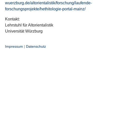
wuerzburg.de/altorientalistik/forschung/laufende-
forschungsprojekte/hethitologie-portal-mainz/
Kontakt:
Lehrstuhl für Altorientalistik
Universität Würzburg
Impressum
|
Datenschutz