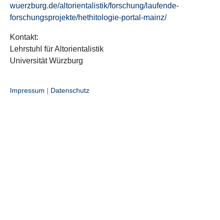
wuerzburg.de/altorientalistik/forschung/laufende-
forschungsprojekte/hethitologie-portal-mainz/
Kontakt:
Lehrstuhl für Altorientalistik
Universität Würzburg
Impressum
|
Datenschutz