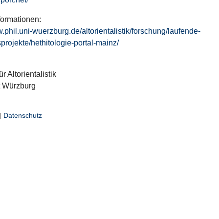
formationen:
w.phil.uni-wuerzburg.de/altorientalistik/forschung/laufende-
projekte/hethitologie-portal-mainz/
ür Altorientalistik
t Würzburg
|
Datenschutz