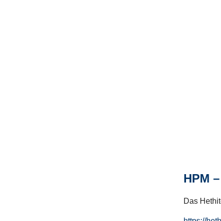
HPM – 
Das Hethito
https://het