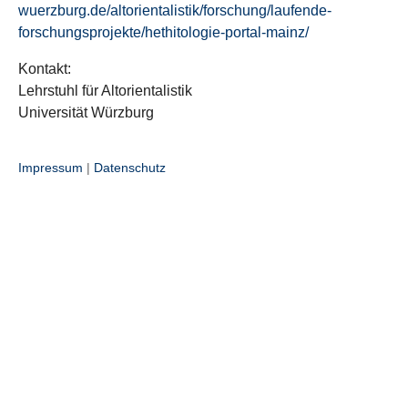
wuerzburg.de/altorientalistik/forschung/laufende-
forschungsprojekte/hethitologie-portal-mainz/
Kontakt:
Lehrstuhl für Altorientalistik
Universität Würzburg
Impressum
|
Datenschutz